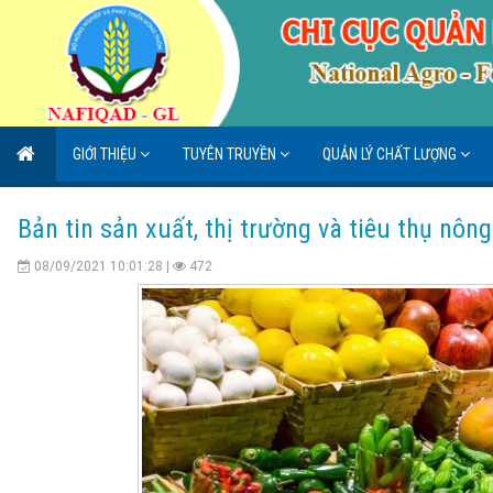
GIỚI THIỆU
TUYÊN TRUYỀN
QUẢN LÝ CHẤT LƯỢNG
Bản tin sản xuất, thị trường và tiêu thụ nô
08/09/2021 10:01:28 |
472