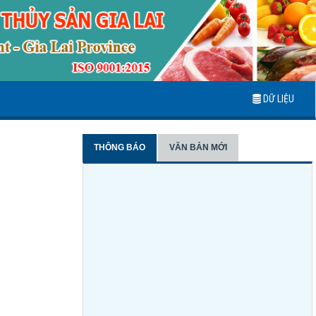
DỮ LIỆU
THÔNG BÁO
VĂN BẢN MỚI