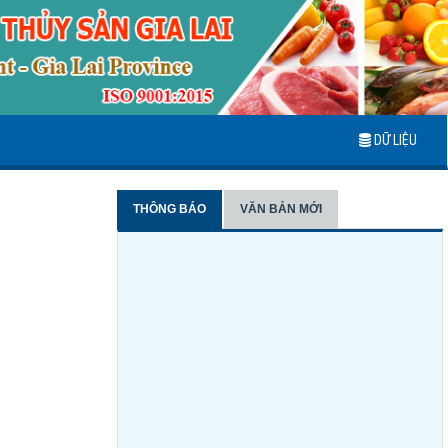
DỮ LIỆU
THÔNG BÁO
VĂN BẢN MỚI