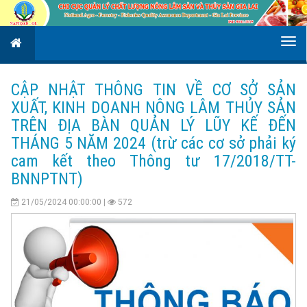
CẬP NHẬT THÔNG TIN VỀ CƠ SỞ SẢN
XUẤT, KINH DOANH NÔNG LÂM THỦY SẢN
TRÊN ĐỊA BÀN QUẢN LÝ LŨY KẾ ĐẾN
THÁNG 5 NĂM 2024 (trừ các cơ sở phải ký
cam kết theo Thông tư 17/2018/TT-
BNNPTNT)
21/05/2024 00:00:00 |
572